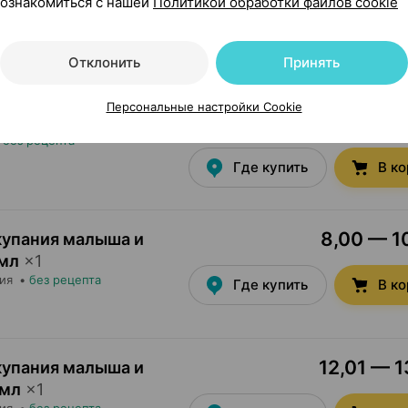
11,26 — 1
ознакомиться с нашей
Политикой обработки файлов cookie
ель
,
250 мл
×
1
 Россия
•
без рецепта
Где купить
В к
Отклонить
Принять
Персональные настройки Cookie
7,75 — 
мыло
,
250 мл
×
1
•
без рецепта
Где купить
В к
8,00 — 10
купания малыша и
мл
×
1
сия
•
без рецепта
Где купить
В к
12,01 — 1
купания малыша и
 мл
×
1