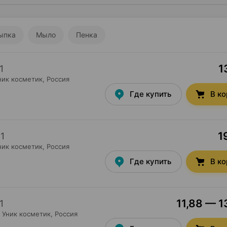
ыпка
Мыло
Пенка
1
1
ник косметик
, Россия
Где купить
В к
1
×
1
ник косметик
, Россия
Где купить
В к
11,88 — 1
1
Уник косметик
, Россия