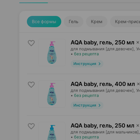
Все формы
Гель
Крем
Крем-прис
AQA baby, гель
,
250 мл
×
для подмывания [для девочек],
У
•
без рецепта
Инструкция
AQA baby, гель
,
400 мл
для подмывания [для девочек],
У
•
без рецепта
Инструкция
AQA baby, гель
,
250 мл
×
для подмывания [для мальчиков],
•
без рецепта