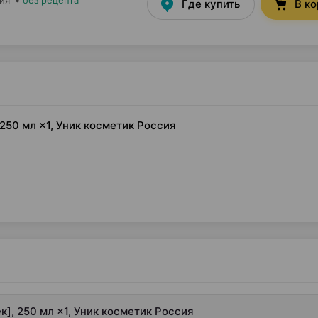
сия
•
без рецепта
Где купить
В к
250 мл ×1, Уник косметик Россия
к], 250 мл ×1, Уник косметик Россия