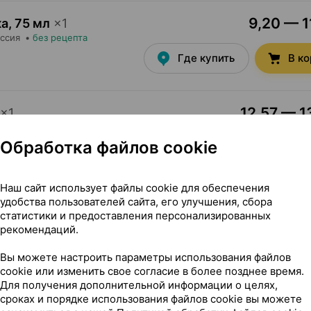
9,20 — 1
ка
,
75 мл
×
1
оссия
•
без рецепта
Где купить
В к
12,57 — 1
×
1
ник косметик
, Россия
Обработка файлов cookie
Где купить
В к
Наш сайт использует файлы cookie для обеспечения
удобства пользователей сайта, его улучшения, сбора
9,12 — 1
й крем, крем
,
75 мл
статистики и предоставления персонализированных
рекомендаций.
Уник косметик
, Россия
Где купить
В к
Вы можете настроить параметры использования файлов
cookie или изменить свое согласие в более позднее время.
Для получения дополнительной информации о целях,
сроках и порядке использования файлов cookie вы можете