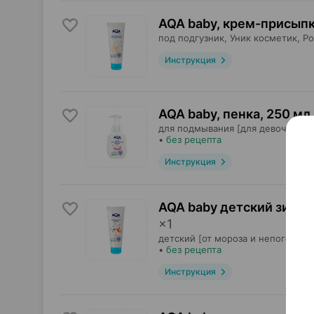
AQA baby, крем-присып
под подгузник,
Уник косметик
, Р
Инструкция
AQA baby, пенка
,
250 мл
для подмывания [для девочек],
У
•
без рецепта
Инструкция
AQA baby детский зимни
×
1
детский [от мороза и непогоды],
•
без рецепта
Инструкция