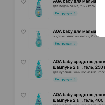
AQA baby для малыша, г
для подмывания,
Уник косметик
,
Инструкция
AQA baby для малыша, 
жидкое,
Уник косметик
, Россия
Инструкция
AQA baby средство для 
шампунь 2 в 1, гель
,
250 
для купания,
Уник косметик
, Рос
Инструкция
AQA baby средство для 
шампунь 2 в 1, гель
,
400