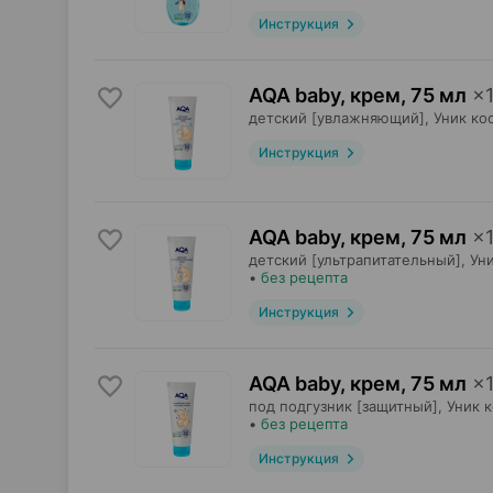
Инструкция
AQA baby, крем
,
75 мл
×
детский [увлажняющий],
Уник ко
Инструкция
AQA baby, крем
,
75 мл
×
детский [ультрапитательный],
Ун
•
без рецепта
Инструкция
AQA baby, крем
,
75 мл
×
под подгузник [защитный],
Уник 
•
без рецепта
Инструкция