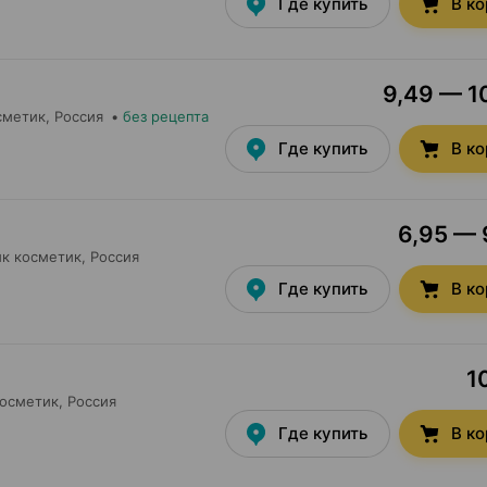
Где купить
В к
9,49 — 10
1
сметик
, Россия
•
без рецепта
Где купить
В к
6,95 — 
1
ик косметик
, Россия
Где купить
В к
1
1
косметик
, Россия
Где купить
В к