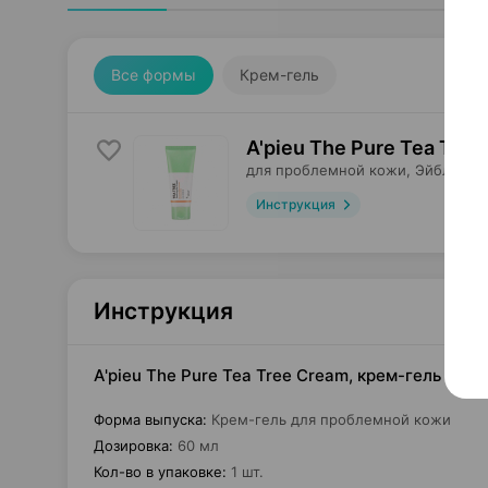
Все формы
Крем-гель
A'pieu The Pure Tea Tre
для проблемной кожи,
Эйбл Си э
Инструкция
Инструкция
A'pieu The Pure Tea Tree Cream, крем-гель для 
Форма выпуска
:
Крем-гель для проблемной кожи
Дозировка
:
60 мл
Кол-во в упаковке
:
1 шт.