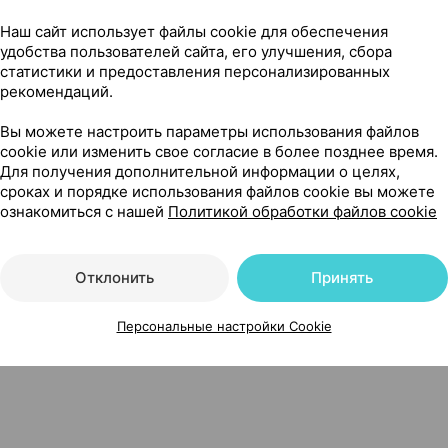
Наш сайт использует файлы cookie для обеспечения
удобства пользователей сайта, его улучшения, сбора
статистики и предоставления персонализированных
рекомендаций.
Вы можете настроить параметры использования файлов
Нет в п
e Cream, крем-гель
,
60 мл
×
1
cookie или изменить свое согласие в более позднее время.
нд Си Ко.
, Корея
•
без рецепта
Для получения дополнительной информации о целях,
сроках и порядке использования файлов cookie вы можете
ознакомиться с нашей
Политикой обработки файлов cookie
Отклонить
Принять
Персональные настройки Cookie
проблемной кожи, 60 мл ×1, Эйбл Си энд Си Ко. Корея