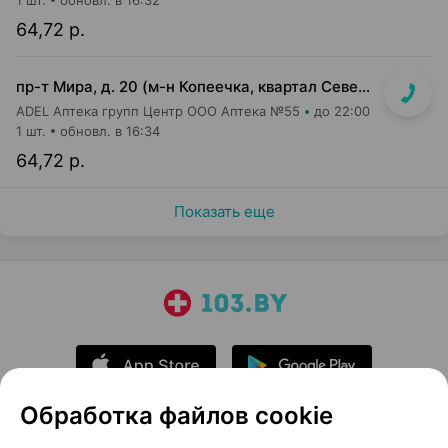
1 шт.
обновл. в 16:32
64,72 р.
пр-т Мира, д. 20 (м-н Копеечка, квартал Северная Европа)
ADEL Аптека групп Центр ООО Аптека №55
до 22:00
1 шт.
обновл. в 16:34
64,72 р.
Показать еще
Обработка файлов cookie