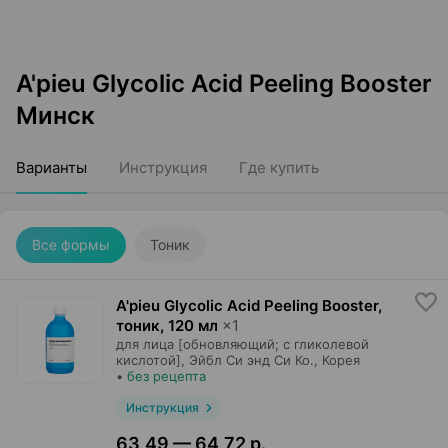
A'pieu Glycolic Acid Peeling Booster
Минск
Варианты
Инструкция
Где купить
Все формы
Тоник
A'pieu Glycolic Acid Peeling Booster,
тоник
,
120 мл
×
1
для лица [обновляющий; с гликолевой
кислотой],
Эйбл Си энд Си Ко.
, Корея
•
без рецепта
Инструкция
63,49 — 64,72 р.