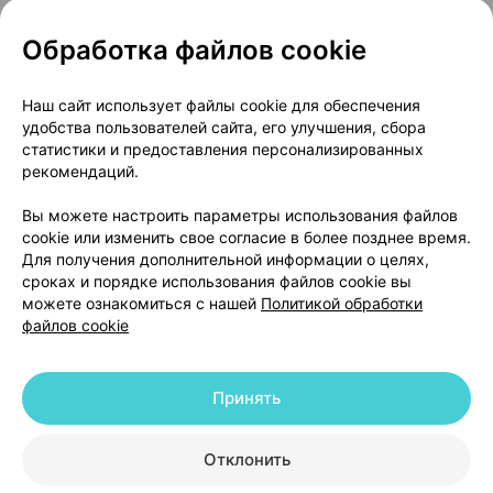
Обработка файлов cookie
О проекте
Новости проекта
Наш сайт использует файлы cookie для обеспечения
удобства пользователей сайта, его улучшения, сбора
Размещение рекламы
Медицинский маркетинг
статистики и предоставления персонализированных
Публичный договор
Доставка
рекомендаций.
Пользовательское соглашение
Вы можете настроить параметры использования файлов
Способы оплаты
Вакансии
Партнеры
cookie или изменить свое согласие в более позднее время.
Написать руководителю 103.by
Для получения дополнительной информации о целях,
сроках и порядке использования файлов cookie вы
Написать в поддержку
можете ознакомиться с нашей
Политикой обработки
Персональные настройки Cookie
файлов cookie
Обработка персональных данных
Принять
© 2026 ООО «Артокс Лаб», УНП 191700409 | 220012, Республика Беларусь,
г. Минск, улица Толбухина, 2, пом. 16 | help@103.by
|
Служба поддержки
+375 291212755
Отклонить