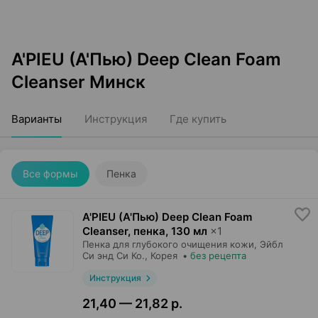
A'PIEU (А'Пью) Deep Clean Foam
Cleanser Минск
Варианты
Инструкция
Где купить
Все формы
Пенка
A'PIEU (А'Пью) Deep Clean Foam
Cleanser, пенка
,
130 мл
×
1
Пенка для глубокого очищения кожи,
Эйбл
Си энд Си Ко.
, Корея
•
без рецепта
Инструкция
21,40 — 21,82 р.