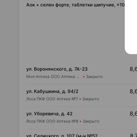
Аок + селен форте, таблетки шипучие, ×10, Ма
8,
ул. Воронянского, д. 7А-23
Моя Аптека ООО Аптека №89
Закрыто
8,
ул. Кабушкина, д. 94/2
Ясса ПКФ ООО Аптека №7
Закрыто
8,
ул. Уборевича, д. 42
Ясса ПКФ ООО Аптека №8
Закрыто
8,
ул. Селицкого, д. 107 (м-н №52