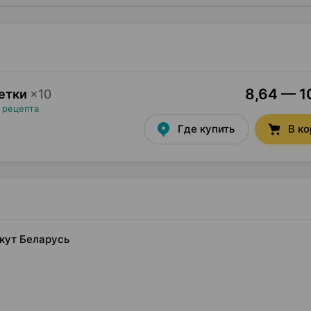
8,64 — 10
летки
×
10
 рецепта
Где купить
В к
лкут Беларусь