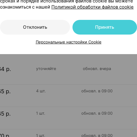
сроках и порядке использования файлов cookie вы можете
лкут Беларусь
ознакомиться с нашей
Политикой обработки файлов cookie
Отклонить
Принять
251
На карте
Персональные настройки Cookie
64 р.
уточняйте
обновл. вчера
65 р.
4 шт.
обновл. в 09:00
65 р.
1 шт.
обновл. в 09:00
70 р.
1 шт.
обновл. в 09:00