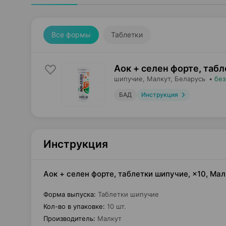
Все формы
Таблетки
Аок + селен форте, таб
шипучие,
Малкут
, Беларусь
•
без
БАД
Инструкция
Инструкция
Аок + селен форте, таблетки шипучие, ×10, Ма
Форма выпуска
:
Таблетки шипучие
Кол-во в упаковке
:
10 шт.
Производитель
:
Малкут