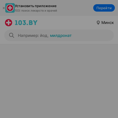
Установить приложение
Перейти
103: поиск лекарств и врачей
Минск
Например: йод
,
милдронат