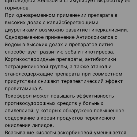
щитовидной железой и стиму­лирует выработку ее
гормонов.
При одновременном применении препарата в
высоких дозах с калийсберегающими
диуретиками возможно развитие гиперкалиемии.
Одновременное применение Антиоксикапса с
йодом в высоких дозах и препа­ратов лития
способствует развитию зоба и гипотиреоза.
Кортикостероидные препараты, антибиотики
тетрациклиновой группы, а также этанол и
этанолсодержащие препараты при совместном
присутствии снижают терапевтический эффект
провитамина А.
Токоферол может повышать эффективность
противосудорожных средств у больных
эпилепсией, у которых обнаружено повышенное
содержание в крови про­дуктов перекисного
окисления липидов.
Всасывание кислоты аскорбиновой уменьшается