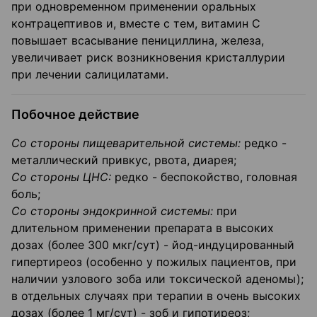
при одновременном приме­нении оральных
контрацептивов и, вместе с тем, витамин С
повышает всасывание пенициллина, железа,
увеличивает риск возникновения кристаллурии
при лечении салицилатами.
Побочное действие
Со стороны пищеварительной системы:
редко -
металлический привкус, рвота, диарея;
Со стороны ЦНС:
редко - беспокойство, головная
боль;
Со стороны эндокринной системы:
при
длительном применении препарата в высоких
дозах (более 300 мкг/сут) - йод-индуцированный
гипертиреоз (особенно у пожилых пациентов, при
наличии узлового зоба или токсической аденомы);
в от­дельных случаях при терапии в очень высоких
дозах (более 1 мг/сут) - зоб и гипоти­реоз;