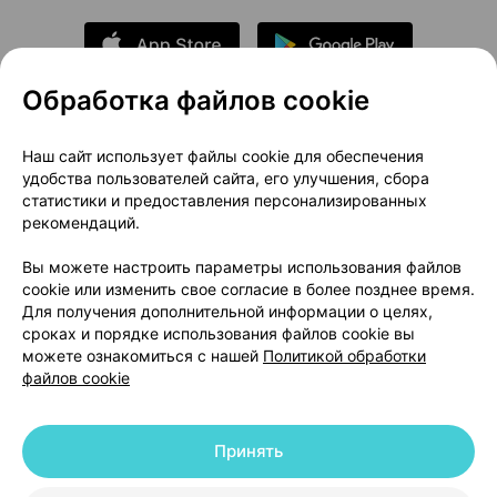
Обработка файлов cookie
О проекте
Новости проекта
Наш сайт использует файлы cookie для обеспечения
удобства пользователей сайта, его улучшения, сбора
Размещение рекламы
Медицинский маркетинг
статистики и предоставления персонализированных
Публичный договор
Доставка
рекомендаций.
Пользовательское соглашение
Вы можете настроить параметры использования файлов
Способы оплаты
Вакансии
Партнеры
cookie или изменить свое согласие в более позднее время.
Написать руководителю 103.by
Для получения дополнительной информации о целях,
сроках и порядке использования файлов cookie вы
Написать в поддержку
можете ознакомиться с нашей
Политикой обработки
Персональные настройки Cookie
файлов cookie
Обработка персональных данных
Принять
© 2026 ООО «Артокс Лаб», УНП 191700409 | 220012, Республика Беларусь,
г. Минск, улица Толбухина, 2, пом. 16 | help@103.by
|
Служба поддержки