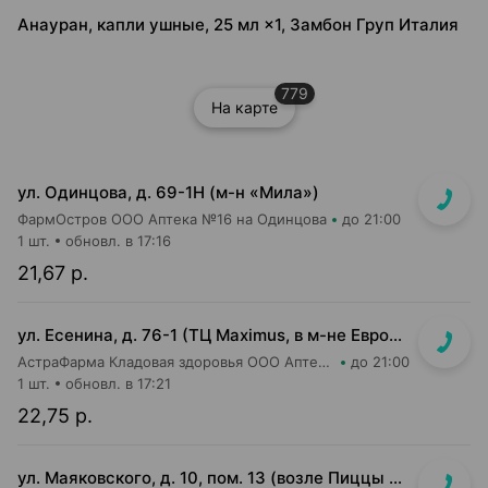
Анауран, капли ушные, 25 мл ×1, Замбон Груп Италия
779
На карте
ул. Одинцова, д. 69-1Н (м-н «Мила»)
ФармОстров ООО Аптека №16 на Одинцова
до 21:00
1 шт.
обновл. в 17:16
21,67 р.
ул. Есенина, д. 76-1 (ТЦ Maximus, в м-не Евроопт Super)
АстраФарма Кладовая здоровья ООО Аптека №9
до 21:00
1 шт.
обновл. в 17:21
22,75 р.
ул. Маяковского, д. 10, пом. 13 (возле Пиццы Мании)