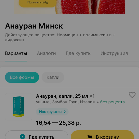
Анауран Минск
Действующее вещество
:
Неомицин + полимиксин в +
лидокаин
Варианты
Аналоги
Где купить
Инструкция
Все формы
Капли
Анауран, капли
,
25 мл
×
1
ушные,
Замбон Груп
, Италия
•
без рецепта
Инструкция
16,54 — 25,38 р.
Где купить
В корзину