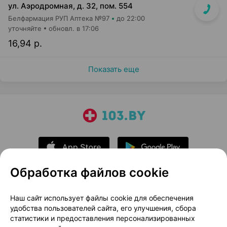
ул. Аэродромная, д. 32, пом. 554
Белфармация РУП Аптека №97
до 22:00
уточняйте
обновл. в 17:06
16,94 р.
Показать еще
Обработка файлов cookie
О проекте
Новости проекта
Наш сайт использует файлы cookie для обеспечения
удобства пользователей сайта, его улучшения, сбора
Размещение рекламы
Медицинский маркетинг
статистики и предоставления персонализированных
Публичный договор
Доставка