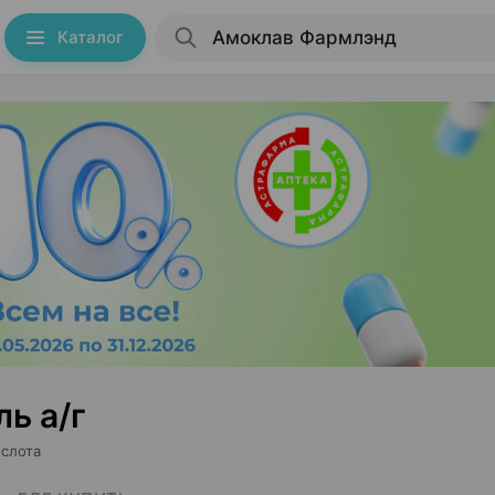
Каталог
ь а/г
ислота