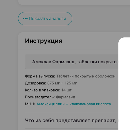
Показать аналоги
Инструкция
Амоклав Фармлэнд, таблетки покрытые обол
Форма выпуска
:
Таблетки покрытые оболочкой
Дозировка
:
875 мг + 125 мг
Кол-во в упаковке
:
14 шт.
Производитель
:
Фармлэнд
МНН
:
Амоксициллин + клавулановая кислота
Что из себя представляет препарат, и дл