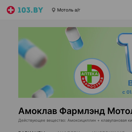
Мотоль а/г
Амоклав Фармлэнд Мотол
Действующее вещество
:
Амоксициллин + клавулановая к