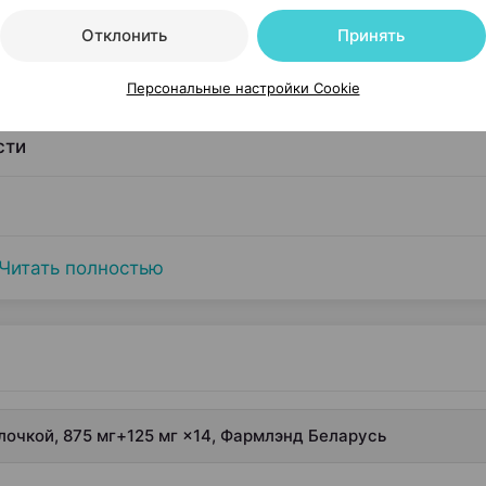
Отклонить
Принять
Персональные настройки Cookie
сти
Читать полностью
очкой, 875 мг+125 мг ×14, Фармлэнд Беларусь