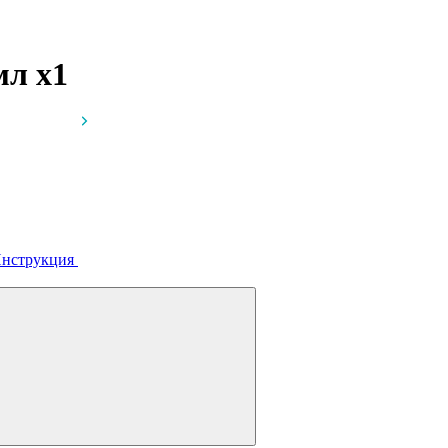
 мл
x1
нструкция