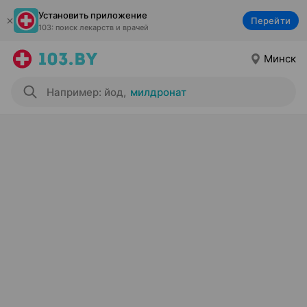
Установить приложение
Перейти
103: поиск лекарств и врачей
Минск
Например: йод
,
милдронат