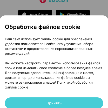
Обработка файлов cookie
О проекте
Новости проекта
Наш сайт использует файлы cookie для обеспечения
удобства пользователей сайта, его улучшения, сбора
Размещение рекламы
Медицинский маркетинг
статистики и предоставления персонализированных
Публичный договор
Доставка
рекомендаций.
Пользовательское соглашение
Вы можете настроить параметры использования файлов
Способы оплаты
Вакансии
Партнеры
cookie или изменить свое согласие в более позднее время.
Написать руководителю 103.by
Для получения дополнительной информации о целях,
сроках и порядке использования файлов cookie вы
Написать в поддержку
можете ознакомиться с нашей
Политикой обработки
Персональные настройки Cookie
файлов cookie
Обработка персональных данных
Принять
© 2026 ООО «Артокс Лаб», УНП 191700409 | 220012, Республика Беларусь,