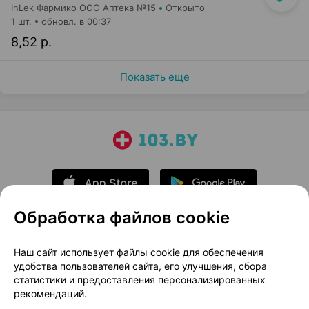
InLek Фармико ООО Аптека №15
Открыто
1 шт.
обновл. в 00:37
8,52 р.
Показать еще
Обработка файлов cookie
О проекте
Новости проекта
Наш сайт использует файлы cookie для обеспечения
удобства пользователей сайта, его улучшения, сбора
Размещение рекламы
Медицинский маркетинг
статистики и предоставления персонализированных
Публичный договор
Доставка
рекомендаций.
Пользовательское соглашение