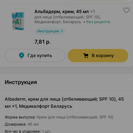
Альбадерм, крем
,
45 мл
×
1
для лица [отбеливающий; SPF 10],
Медикалфорт
, Беларусь
•
без рецепта
Инструкция
7,81 р.
Где купить
В корзину
Инструкция
Albaderm, крем для лица [отбеливающий; SPF 10], 45
мл ×1, Медикалфорт Беларусь
Форма выпуска
:
Крем для лица [отбеливающий; SPF 10]
Дозировка
:
45 мл
Кол-во в упаковке
:
1 шт.