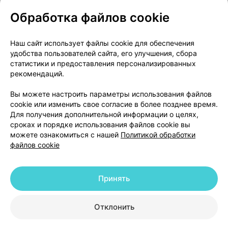
Обработка файлов cookie
О проекте
Новости проекта
Наш сайт использует файлы cookie для обеспечения
удобства пользователей сайта, его улучшения, сбора
Размещение рекламы
Медицинский маркетинг
статистики и предоставления персонализированных
Публичный договор
Доставка
рекомендаций.
Пользовательское соглашение
Вы можете настроить параметры использования файлов
Способы оплаты
Вакансии
Партнеры
cookie или изменить свое согласие в более позднее время.
Написать руководителю 103.by
Для получения дополнительной информации о целях,
сроках и порядке использования файлов cookie вы
Написать в поддержку
можете ознакомиться с нашей
Политикой обработки
Персональные настройки Cookie
файлов cookie
Обработка персональных данных
Принять
© 2026 ООО «Артокс Лаб», УНП 191700409 | 220012, Республика Беларусь,
г. Минск, улица Толбухина, 2, пом. 16 | help@103.by
|
Служба поддержки
+375 291212755
Отклонить