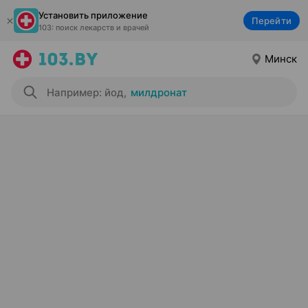
Установить приложение
Перейти
103: поиск лекарств и врачей
Минск
Например: йод
,
милдронат