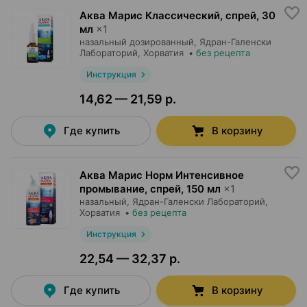
Аква Марис Классический, спрей
,
30
мл
×
1
назальный дозированный,
Ядран-Галенски
Лабораторий
, Хорватия
•
без рецепта
Инструкция
14,62 — 21,59 р.
Где купить
В корзину
Аква Марис Норм Интенсивное
промывание, спрей
,
150 мл
×
1
назальный,
Ядран-Галенски Лабораторий
,
Хорватия
•
без рецепта
Инструкция
22,54 — 32,37 р.
Где купить
В корзину