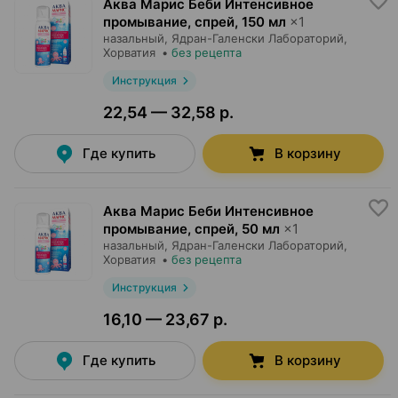
Аква Марис Беби Интенсивное
промывание, спрей
,
150 мл
×
1
назальный,
Ядран-Галенски Лабораторий
,
Хорватия
•
без рецепта
Инструкция
22,54 — 32,58 р.
Где купить
В корзину
Аква Марис Беби Интенсивное
промывание, спрей
,
50 мл
×
1
назальный,
Ядран-Галенски Лабораторий
,
Хорватия
•
без рецепта
Инструкция
16,10 — 23,67 р.
Где купить
В корзину