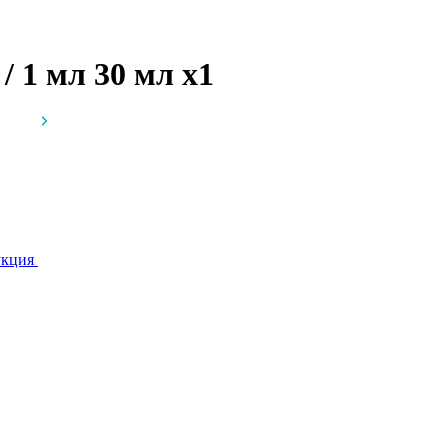
/ 1 мл 30 мл
x1
укция