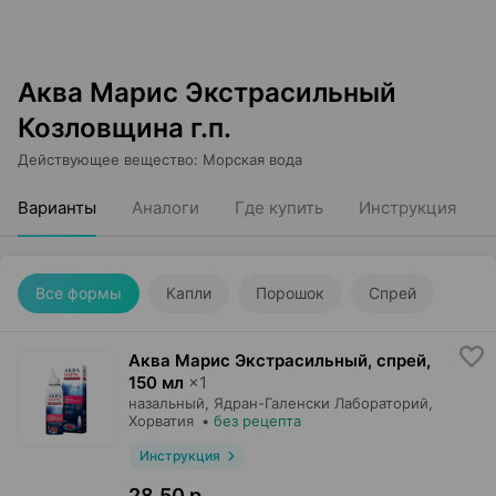
Аква Марис Экстрасильный
Козловщина г.п.
Действующее вещество
:
Морская вода
Варианты
Аналоги
Где купить
Инструкция
Все формы
Капли
Порошок
Спрей
Аква Марис Экстрасильный, спрей
,
150 мл
×
1
назальный,
Ядран-Галенски Лабораторий
,
Хорватия
•
без рецепта
Инструкция
28,50 р.