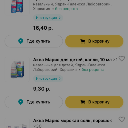
назальный,
Ядран-Галенски Лабораторий
,
Хорватия
•
без рецепта
Инструкция
16,40 р.
Где купить
В корзину
Аква Марис для детей, капли
,
10 мл
×
1
назальные для детей,
Ядран-Галенски
Лабораторий
, Хорватия
•
без рецепта
Инструкция
9,30 р.
Где купить
В корзину
Аква Марис морская соль, порошок
×
30