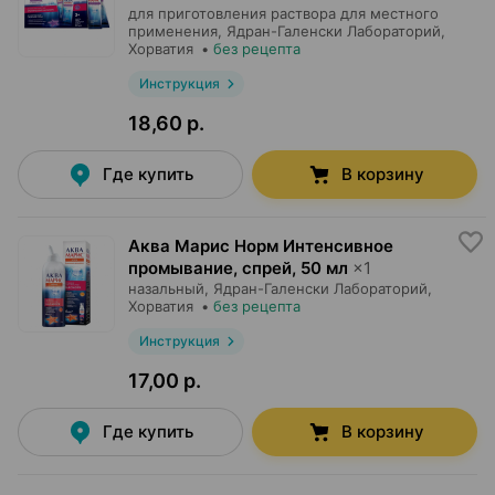
для приготовления раствора для местного
применения,
Ядран-Галенски Лабораторий
,
Хорватия
•
без рецепта
Инструкция
18,60 р.
Где купить
В корзину
Аква Марис Норм Интенсивное
промывание, спрей
,
50 мл
×
1
назальный,
Ядран-Галенски Лабораторий
,
Хорватия
•
без рецепта
Инструкция
17,00 р.
Где купить
В корзину