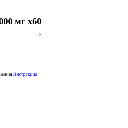
1000 мг
x60
умыния
Инструкция