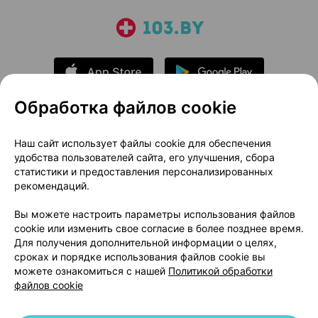
Обработка файлов cookie
О проекте
Новости проекта
Наш сайт использует файлы cookie для обеспечения
удобства пользователей сайта, его улучшения, сбора
Размещение рекламы
Медицинский маркетинг
статистики и предоставления персонализированных
Публичный договор
Доставка
рекомендаций.
Пользовательское соглашение
Вы можете настроить параметры использования файлов
Способы оплаты
Вакансии
Партнеры
cookie или изменить свое согласие в более позднее время.
Написать руководителю 103.by
Для получения дополнительной информации о целях,
сроках и порядке использования файлов cookie вы
Написать в поддержку
можете ознакомиться с нашей
Политикой обработки
Персональные настройки Cookie
файлов cookie
Обработка персональных данных