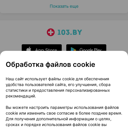
Показать еще
Обработка файлов cookie
О проекте
Новости проекта
Наш сайт использует файлы cookie для обеспечения
удобства пользователей сайта, его улучшения, сбора
Размещение рекламы
Медицинский маркетинг
статистики и предоставления персонализированных
Публичный договор
Доставка
рекомендаций.
Пользовательское соглашение
Вы можете настроить параметры использования файлов
Способы оплаты
Вакансии
Партнеры
cookie или изменить свое согласие в более позднее время.
Написать руководителю 103.by
Для получения дополнительной информации о целях,
сроках и порядке использования файлов cookie вы
Написать в поддержку