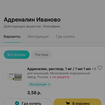
Адреналин Иваново
Действующее вещество
:
Эпинефрин
Варианты
Инструкция
Где купить
Все формы
Раствор
Адреналин, раствор
,
1 мг / 1 мл 1 мл
×
5
для инъекций,
Московский эндокринный
завод
, Россия
•
по рецепту
Инструкция
3,58 р.
Где купить
В корзину