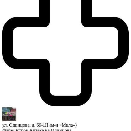
ул. Одинцова, д. 69-1Н (м-н «Мила»)
ФармОстров Аптека на Одинцова