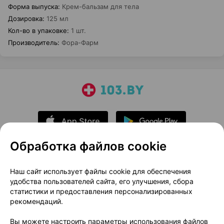
Форма выпуска
:
Крем-бальзам для тела
Дозировка
:
125 мл
Кол-во в упаковке
:
1 шт.
Производитель
:
Фора-Фарм
Обработка файлов cookie
О проекте
Новости проекта
Наш сайт использует файлы cookie для обеспечения
удобства пользователей сайта, его улучшения, сбора
Размещение рекламы
Медицинский маркетинг
статистики и предоставления персонализированных
Публичный договор
Доставка
рекомендаций.
Пользовательское соглашение
Вы можете настроить параметры использования файлов