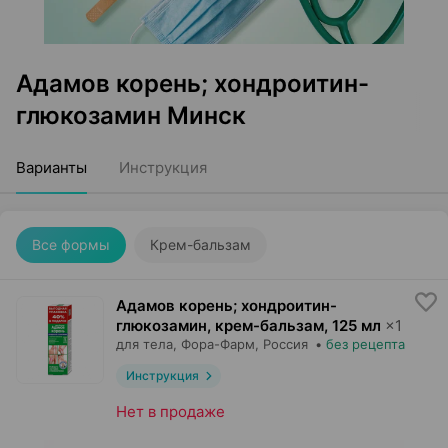
Адамов корень; хондроитин-
глюкозамин Минск
Варианты
Инструкция
Все формы
Крем-бальзам
Адамов корень; хондроитин-
глюкозамин, крем-бальзам
,
125 мл
×
1
для тела,
Фора-Фарм
, Россия
•
без рецепта
Инструкция
Нет в продаже