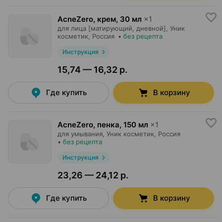
AcneZero, крем
,
30 мл
×
1
для лица [матирующий, дневной],
Уник
косметик
, Россия
•
без рецепта
Инструкция
15,74 — 16,32 р.
Где купить
В корзину
AcneZero, пенка
,
150 мл
×
1
для умывания,
Уник косметик
, Россия
•
без рецепта
Инструкция
23,26 — 24,12 р.
Где купить
В корзину