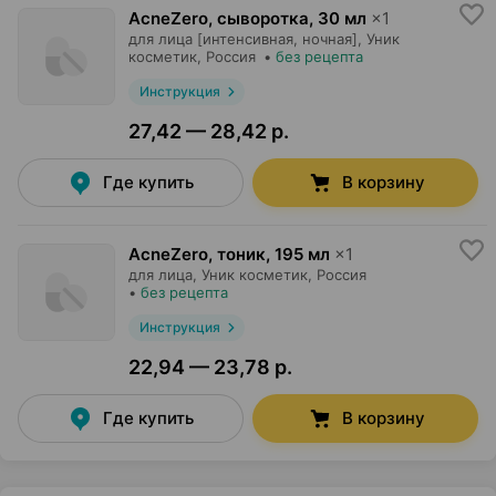
AcneZero, сыворотка
,
30 мл
×
1
для лица [интенсивная, ночная],
Уник
косметик
, Россия
•
без рецепта
Инструкция
27,42 — 28,42 р.
Где купить
В корзину
AcneZero, тоник
,
195 мл
×
1
для лица,
Уник косметик
, Россия
•
без рецепта
Инструкция
22,94 — 23,78 р.
Где купить
В корзину