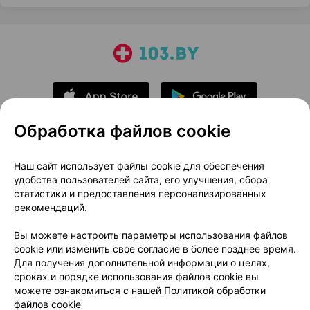
Обработка файлов cookie
О проекте
Новости проекта
Наш сайт использует файлы cookie для обеспечения
удобства пользователей сайта, его улучшения, сбора
Размещение рекламы
Медицинский маркетинг
статистики и предоставления персонализированных
Публичный договор
Доставка
рекомендаций.
Пользовательское соглашение
Вы можете настроить параметры использования файлов
Способы оплаты
Вакансии
Партнеры
cookie или изменить свое согласие в более позднее время.
Написать руководителю 103.by
Для получения дополнительной информации о целях,
сроках и порядке использования файлов cookie вы
Написать в поддержку
можете ознакомиться с нашей
Политикой обработки
Персональные настройки Cookie
файлов cookie