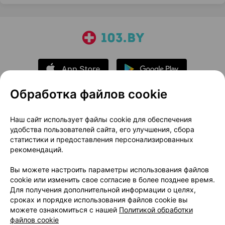
Обработка файлов cookie
О проекте
Новости проекта
Наш сайт использует файлы cookie для обеспечения
удобства пользователей сайта, его улучшения, сбора
Размещение рекламы
Медицинский маркетинг
статистики и предоставления персонализированных
Публичный договор
Доставка
рекомендаций.
Пользовательское соглашение
Вы можете настроить параметры использования файлов
Способы оплаты
Вакансии
Партнеры
cookie или изменить свое согласие в более позднее время.
Написать руководителю 103.by
Для получения дополнительной информации о целях,
сроках и порядке использования файлов cookie вы
Написать в поддержку
можете ознакомиться с нашей
Политикой обработки
Персональные настройки Cookie
файлов cookie