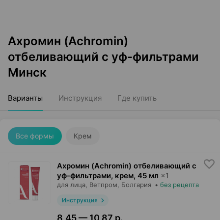
Ахромин (Achromin)
отбеливающий с уф-фильтрами
Минск
Варианты
Инструкция
Где купить
Все формы
Крем
Ахромин (Achromin) отбеливающий с
уф-фильтрами, крем
,
45 мл
×
1
для лица,
Ветпром
, Болгария
•
без рецепта
Инструкция
8,45 — 10,87 р.