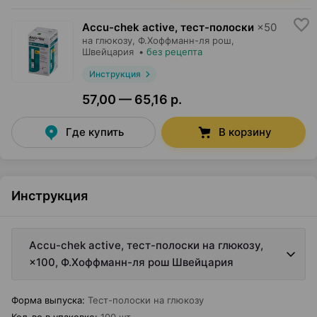
Accu-chek active, тест-полоски
×
50
на глюкозу,
Ф.Хоффманн-ля рош
,
Швейцария
•
без рецепта
Инструкция
57,00 — 65,16 р.
Где купить
В корзину
Инструкция
Accu-chek active, тест-полоски на глюкозу,
×100, Ф.Хоффманн-ля рош Швейцария
Форма выпуска
:
Тест-полоски на глюкозу