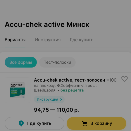
Accu-chek active Минск
Варианты
Инструкция
Где купить
Все формы
Тест-полоски
Accu-chek active, тест-полоски
×
100
на глюкозу,
Ф.Хоффманн-ля рош
,
Швейцария
•
без рецепта
Инструкция
94,75 — 110,00 р.
Где купить
В корзину