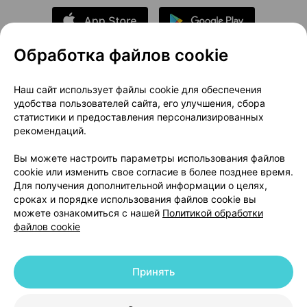
Обработка файлов cookie
О проекте
Новости проекта
Наш сайт использует файлы cookie для обеспечения
удобства пользователей сайта, его улучшения, сбора
Размещение рекламы
Медицинский маркетинг
статистики и предоставления персонализированных
Публичный договор
Доставка
рекомендаций.
Пользовательское соглашение
Вы можете настроить параметры использования файлов
Способы оплаты
Вакансии
Партнеры
cookie или изменить свое согласие в более позднее время.
Написать руководителю 103.by
Для получения дополнительной информации о целях,
сроках и порядке использования файлов cookie вы
Написать в поддержку
можете ознакомиться с нашей
Политикой обработки
Персональные настройки Cookie
файлов cookie
Обработка персональных данных
Принять
© 2026 ООО «Артокс Лаб», УНП 191700409 | 220012, Республика Беларусь,
г. Минск, улица Толбухина, 2, пом. 16 | help@103.by
|
Служба поддержки
+375 291212755