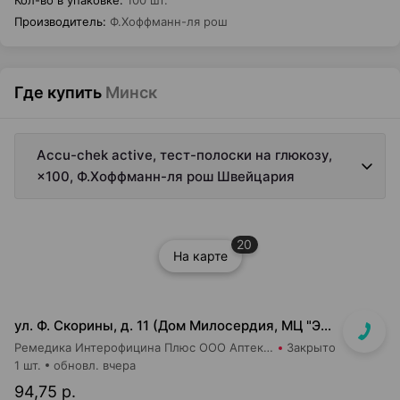
Кол-во в упаковке
:
100 шт.
Производитель
:
Ф.Хоффманн-ля рош
Где купить
Минск
Accu-chek active, тест-полоски на глюкозу,
×100, Ф.Хоффманн-ля рош Швейцария
20
На карте
ул. Ф. Скорины, д. 11 (Дом Милосердия, МЦ "Элеос")
Ремедика Интерофицина Плюс ООО Аптека №14
Закрыто
1 шт.
обновл. вчера
94,75 р.