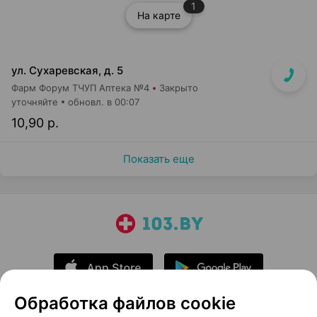
1
На карте
ул. Сухаревская, д. 5
Фарм Форум ТЧУП Аптека №4
Закрыто
уточняйте
обновл. в 00:07
10,90 р.
Показать еще
Обработка файлов cookie