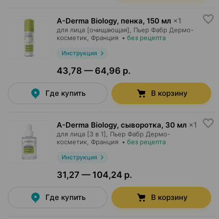
A-Derma Biology, пенка
,
150 мл
×
1
для лица [очищающая],
Пьер Фабр Дермо-
косметик
, Франция
•
без рецепта
Инструкция
43,78 — 64,96 р.
Где купить
В корзину
A-Derma Biology, сыворотка
,
30 мл
×
1
для лица [3 в 1],
Пьер Фабр Дермо-
косметик
, Франция
•
без рецепта
Инструкция
31,27 — 104,24 р.
Где купить
В корзину