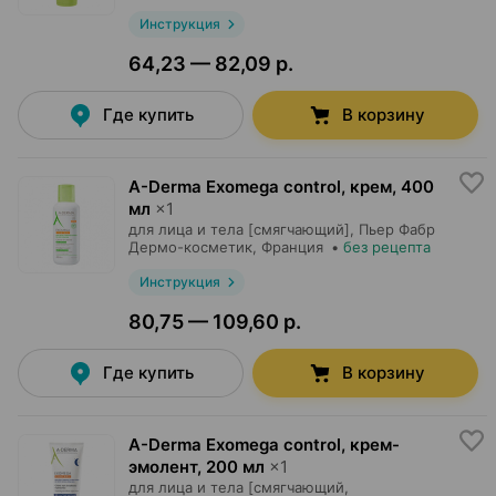
Инструкция
64,23 — 82,09 р.
Где купить
В корзину
A-Derma Exomega control, крем
,
400
мл
×
1
для лица и тела [смягчающий],
Пьер Фабр
Дермо-косметик
, Франция
•
без рецепта
Инструкция
80,75 — 109,60 р.
Где купить
В корзину
A-Derma Exomega control, крем-
эмолент
,
200 мл
×
1
для лица и тела [смягчающий,