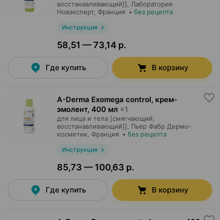
восстанавливающий]],
Лаборатория
Новэксперт
, Франция
•
без рецепта
Инструкция
58,51 — 73,14 р.
Где купить
В корзину
A-Derma Exomega control, крем-
эмолент
,
400 мл
×
1
для лица и тела [смягчающий,
восстанавливающий]],
Пьер Фабр Дермо-
косметик
, Франция
•
без рецепта
Инструкция
85,73 — 100,63 р.
Где купить
В корзину