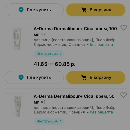
Где купить
В корзину
A-Derma Dermalibour+ Cica, крем
,
100
мл
×
1
для лица [восстанавливающий],
Пьер Фабр
Дермо-косметик
, Франция
•
без рецепта
Инструкция
41,65 — 60,85 р.
Где купить
В корзину
A-Derma Dermalibour+ Cica, крем
,
50
мл
×
1
для лица [восстанавливающий],
Пьер Фабр
Дермо-косметик
, Франция
•
без рецепта
Инструкция