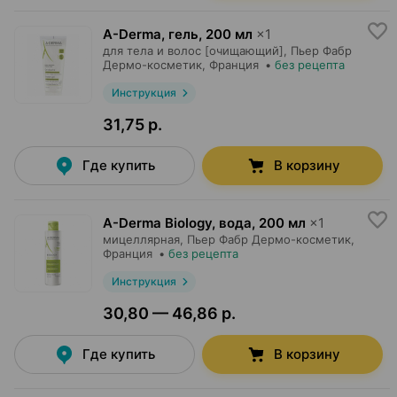
A-Derma, гель
,
200 мл
×
1
для тела и волос [очищающий],
Пьер Фабр
Дермо-косметик
, Франция
•
без рецепта
Инструкция
31,75 р.
Где купить
В корзину
A-Derma Biology, вода
,
200 мл
×
1
мицеллярная,
Пьер Фабр Дермо-косметик
,
Франция
•
без рецепта
Инструкция
30,80 — 46,86 р.
Где купить
В корзину