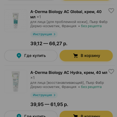
A-Derma Biology AC Global, крем
,
40
мл
×
1
для лица [для проблемной кожи],
Пьер Фабр
Дермо-косметик
, Франция
•
без рецепта
Инструкция
39,12 — 66,27 р.
Где купить
В корзину
A-Derma Biology AC Hydra, крем
,
40 мл
×
1
для лица [восстанавливающий],
Пьер Фабр
Дермо-косметик
, Франция
•
без рецепта
Инструкция
39,95 — 61,95 р.
Где купить
В корзину