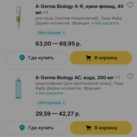
A-Derma Biology A-R, крем-флюид
,
40
мл
×
1
для лица [против покраснений],
Пьер Фабр
Дермо-косметик
, Франция
•
без рецепта
Инструкция
63,00 — 69,95 р.
Где купить
В корзину
A-Derma Biology AC, вода
,
200 мл
×
1
мицеллярная [для проблемной кожи],
Пьер
Фабр Дермо-косметик
, Франция
•
без рецепта
Инструкция
29,59 — 42,27 р.
Где купить
В корзину