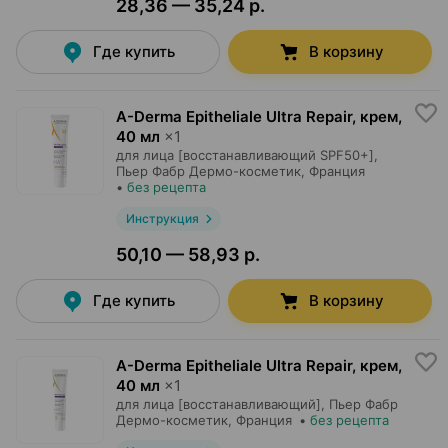
28,36 — 35,24 р.
Где купить
В корзину
A-Derma Epitheliale Ultra Repair, крем
,
40 мл
×
1
для лица [восстанавливающий SPF50+],
Пьер Фабр Дермо-косметик
, Франция
•
без рецепта
Инструкция
50,10 — 58,93 р.
Где купить
В корзину
A-Derma Epitheliale Ultra Repair, крем
,
40 мл
×
1
для лица [восстанавливающий],
Пьер Фабр
Дермо-косметик
, Франция
•
без рецепта