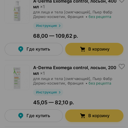
A-Derma Exomega control, лосьон
,
400
мл
×
1
для лица и тела [смягчающий],
Пьер Фабр
Дермо-косметик
, Франция
•
без рецепта
Инструкция
68,00 — 109,62 р.
Где купить
В корзину
A-Derma Exomega control, лосьон
,
200
мл
×
1
для лица и тела [смягчающий],
Пьер Фабр
Дермо-косметик
, Франция
•
без рецепта
Инструкция
45,05 — 82,10 р.
Где купить
В корзину