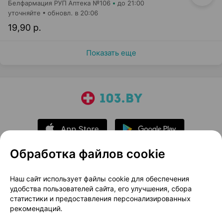
Белфармация РУП Аптека №106
до 21:00
уточняйте
обновл. в 20:06
19,90 р.
Показать еще
Обработка файлов cookie
О проекте
Новости проекта
Наш сайт использует файлы cookie для обеспечения
удобства пользователей сайта, его улучшения, сбора
Размещение рекламы
Медицинский маркетинг
статистики и предоставления персонализированных
Публичный договор
Доставка
рекомендаций.
Пользовательское соглашение