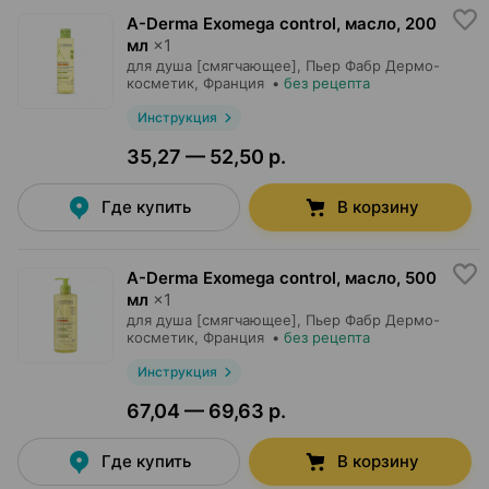
A-Derma Exomega control, масло
,
200
мл
×
1
для душа [смягчающее],
Пьер Фабр Дермо-
косметик
, Франция
•
без рецепта
Инструкция
35,27 — 52,50 р.
Где купить
В корзину
A-Derma Exomega control, масло
,
500
мл
×
1
для душа [смягчающее],
Пьер Фабр Дермо-
косметик
, Франция
•
без рецепта
Инструкция
67,04 — 69,63 р.
Где купить
В корзину