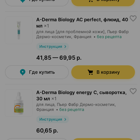
A-Derma Biology AC perfect, флюид
,
40
мл
×
1
для лица [для проблемной кожи],
Пьер Фабр
Дермо-косметик
, Франция
•
без рецепта
Инструкция
41,85 — 69,95 р.
Где купить
В корзину
A-Derma Biology energy C, сыворотка
,
30 мл
×
1
для лица,
Пьер Фабр Дермо-косметик
,
Франция
•
без рецепта
Инструкция
60,65 р.