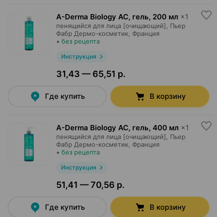
A-Derma Biology AC, гель
,
200 мл
×
1
пенящийся для лица [очищающий],
Пьер
Фабр Дермо-косметик
, Франция
•
без рецепта
Инструкция
31,43 — 65,51 р.
Где купить
В корзину
A-Derma Biology AC, гель
,
400 мл
×
1
пенящийся для лица [очищающий],
Пьер
Фабр Дермо-косметик
, Франция
•
без рецепта
Инструкция
51,41 — 70,56 р.
Где купить
В корзину