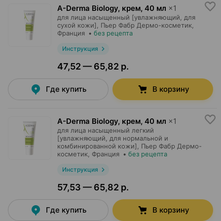
A-Derma Biology, крем
,
40 мл
×
1
для лица насыщенный [увлажняющий, для
сухой кожи],
Пьер Фабр Дермо-косметик
,
Франция
•
без рецепта
Инструкция
47,52 — 65,82 р.
Где купить
В корзину
A-Derma Biology, крем
,
40 мл
×
1
для лица насыщенный легкий
[увлажняющий, для нормальной и
комбинированной кожи],
Пьер Фабр Дермо-
косметик
, Франция
•
без рецепта
Инструкция
57,53 — 65,82 р.
Где купить
В корзину