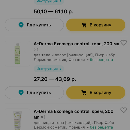
Инструкция
50,10 — 61,10 р.
Где купить
В корзину
A-Derma Exomega control, гель
,
200 мл
×
1
для тела и волос [очищающий],
Пьер Фабр
Дермо-косметик
, Франция
•
без рецепта
Инструкция
27,20 — 43,69 р.
Где купить
В корзину
A-Derma Exomega control, крем
,
200
мл
×
1
для лица и тела [смягчающий],
Пьер Фабр
Дермо-косметик
, Франция
•
без рецепта