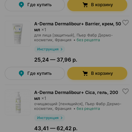
Где купить
В корзину
A-Derma Dermalibour+ Barrier, крем
,
50
мл
×
1
для лица [защитный],
Пьер Фабр Дермо-
косметик
, Франция
•
без рецепта
Инструкция
25,24 — 37,96 р.
Где купить
В корзину
A-Derma Dermalibour+ Cica, гель
,
200
мл
×
1
очищающий [пенящийся],
Пьер Фабр Дермо-
косметик
, Франция
•
без рецепта
Инструкция
43,41 — 62,42 р.