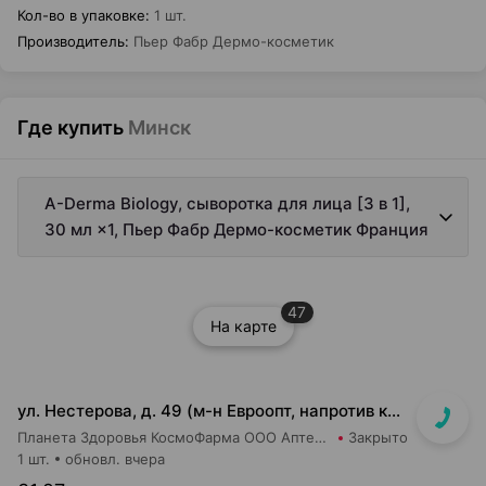
Кол-во в упаковке
:
1 шт.
Производитель
:
Пьер Фабр Дермо-косметик
Где купить
Минск
A-Derma Biology, сыворотка для лица [3 в 1],
30 мл ×1, Пьер Фабр Дермо-косметик Франция
47
На карте
ул. Нестерова, д. 49 (м-н Евроопт, напротив касс)
Планета Здоровья КосмоФарма ООО Аптека №5
Закрыто
1 шт.
обновл. вчера