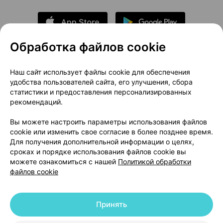
Обработка файлов cookie
О проекте
Новости проекта
Наш сайт использует файлы cookie для обеспечения
удобства пользователей сайта, его улучшения, сбора
Размещение рекламы
Медицинский маркетинг
статистики и предоставления персонализированных
Публичный договор
Доставка
рекомендаций.
Пользовательское соглашение
Вы можете настроить параметры использования файлов
Способы оплаты
Вакансии
Партнеры
cookie или изменить свое согласие в более позднее время.
Написать руководителю 103.by
Для получения дополнительной информации о целях,
сроках и порядке использования файлов cookie вы
Написать в поддержку
можете ознакомиться с нашей
Политикой обработки
Персональные настройки Cookie
файлов cookie
Обработка персональных данных
Принять
© 2026 ООО «Артокс Лаб», УНП 191700409 | 220012, Республика Беларусь,
г. Минск, улица Толбухина, 2, пом. 16 | help@103.by
|
Служба поддержки