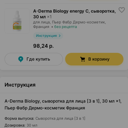
A-Derma Biology energy C, сыворотка
,
30 мл
×
1
для лица,
Пьер Фабр Дермо-косметик
,
Франция
•
без рецепта
Инструкция
98,24 р.
Где купить
В корзину
Инструкция
A-Derma Biology, сыворотка для лица [3 в 1], 30 мл ×1,
Пьер Фабр Дермо-косметик Франция
Форма выпуска
:
Сыворотка для лица [3 в 1]
Дозировка
:
30 мл