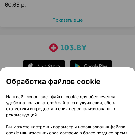
60,65 р.
Показать еще
Обработка файлов cookie
О проекте
Новости проекта
Наш сайт использует файлы cookie для обеспечения
удобства пользователей сайта, его улучшения, сбора
Размещение рекламы
Медицинский маркетинг
статистики и предоставления персонализированных
Публичный договор
Доставка
рекомендаций.
Пользовательское соглашение
Вы можете настроить параметры использования файлов
Способы оплаты
Вакансии
Партнеры
cookie или изменить свое согласие в более позднее время.