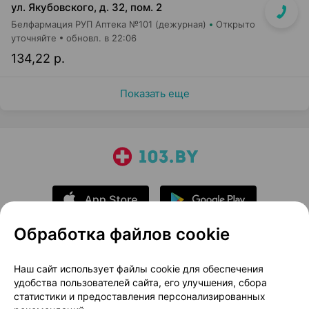
ул. Якубовского, д. 32, пом. 2
Белфармация РУП Аптека №101 (дежурная)
Открыто
уточняйте
обновл. в 22:06
134,22 р.
Показать еще
Обработка файлов cookie
О проекте
Новости проекта
Наш сайт использует файлы cookie для обеспечения
удобства пользователей сайта, его улучшения, сбора
Размещение рекламы
Медицинский маркетинг
статистики и предоставления персонализированных
Публичный договор
Доставка