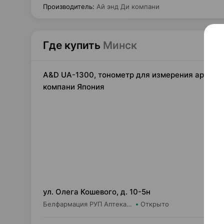
Производитель
:
Ай энд Ди компани
Где купить
Минск
A&D UA-1300, тонометр для измерения артериал
компани Япония
297
ул. Олега Кошевого, д. 10-5н
Белфармация РУП Аптека №25 (дежурная)
Открыто