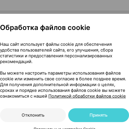
Обработка файлов cookie
ьного давления [автоматический, плечевой], ×1, Ай энд Д
Наш сайт использует файлы cookie для обеспечения
удобства пользователей сайта, его улучшения, сбора
статистики и предоставления персонализированных
рекомендаций.
Вы можете настроить параметры использования файлов
18
cookie или изменить свое согласие в более позднее время.
На карте
Для получения дополнительной информации о целях,
сроках и порядке использования файлов cookie вы можете
ознакомиться с нашей
Политикой обработки файлов cookie
,11 р.
уточняйте
обновл. в 17:06
Отклонить
Принять
Персональные настройки Cookie