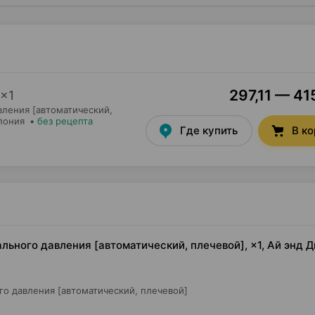
297,11 — 41
×
1
вления [автоматический,
пония
•
без рецепта
Где купить
В к
ьного давления [автоматический, плечевой], ×1, Ай энд Д
о давления [автоматический, плечевой]