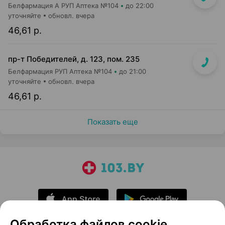
Белфармация А РУП Аптека №104
до 22:00
уточняйте
обновл. вчера
46,61 р.
пр-т Победителей, д. 123, пом. 235
Белфармация РУП Аптека №104
до 21:00
уточняйте
обновл. вчера
46,61 р.
Показать еще
Обработка файлов cookie