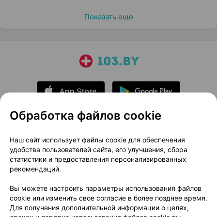
Показать еще
Обработка файлов cookie
О проекте
Новости проекта
Наш сайт использует файлы cookie для обеспечения
удобства пользователей сайта, его улучшения, сбора
Размещение рекламы
Медицинский маркетинг
статистики и предоставления персонализированных
Публичный договор
Доставка
рекомендаций.
Пользовательское соглашение
Вы можете настроить параметры использования файлов
Способы оплаты
Вакансии
Партнеры
cookie или изменить свое согласие в более позднее время.
Написать руководителю 103.by
Для получения дополнительной информации о целях,