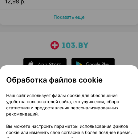
12,98 р.
Показать еще
Обработка файлов cookie
О проекте
Новости проекта
Наш сайт использует файлы cookie для обеспечения
удобства пользователей сайта, его улучшения, сбора
Размещение рекламы
Медицинский маркетинг
статистики и предоставления персонализированных
Публичный договор
Доставка
рекомендаций.
Пользовательское соглашение
Вы можете настроить параметры использования файлов
Способы оплаты
Вакансии
Партнеры
cookie или изменить свое согласие в более позднее время.
Написать руководителю 103.by