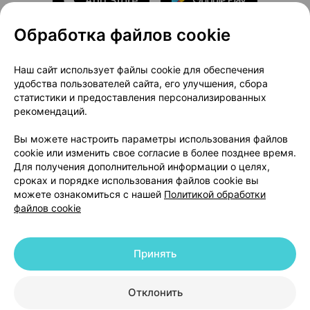
Обработка файлов cookie
О проекте
Новости проекта
Наш сайт использует файлы cookie для обеспечения
удобства пользователей сайта, его улучшения, сбора
Размещение рекламы
Медицинский маркетинг
статистики и предоставления персонализированных
Публичный договор
Доставка
рекомендаций.
Пользовательское соглашение
Вы можете настроить параметры использования файлов
Способы оплаты
Вакансии
Партнеры
cookie или изменить свое согласие в более позднее время.
Написать руководителю 103.by
Для получения дополнительной информации о целях,
сроках и порядке использования файлов cookie вы
Написать в поддержку
можете ознакомиться с нашей
Политикой обработки
Персональные настройки Cookie
файлов cookie
Обработка персональных данных
Принять
© 2026 ООО «Артокс Лаб», УНП 191700409 | 220012, Республика Беларусь,
г. Минск, улица Толбухина, 2, пом. 16 | help@103.by
|
Служба поддержки
+375 291212755
Отклонить