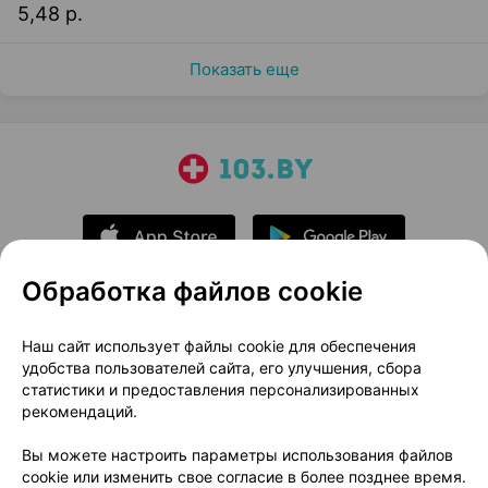
5,48 р.
Показать еще
Обработка файлов cookie
О проекте
Новости проекта
Наш сайт использует файлы cookie для обеспечения
удобства пользователей сайта, его улучшения, сбора
Размещение рекламы
Медицинский маркетинг
статистики и предоставления персонализированных
Публичный договор
Доставка
рекомендаций.
Пользовательское соглашение
Вы можете настроить параметры использования файлов
Способы оплаты
Вакансии
Партнеры
cookie или изменить свое согласие в более позднее время.