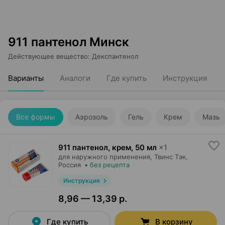
911 пантенол Минск
Действующее вещество
:
Декспантенол
Варианты
Аналоги
Где купить
Инструкция
Все формы
Аэрозоль
Гель
Крем
Мазь
911 пантенол, крем
,
50 мл
×
1
для наружного применения,
Твинс Тэк
,
Россия
•
без рецепта
Инструкция
8,96 — 13,39 р.
Где купить
В корзину