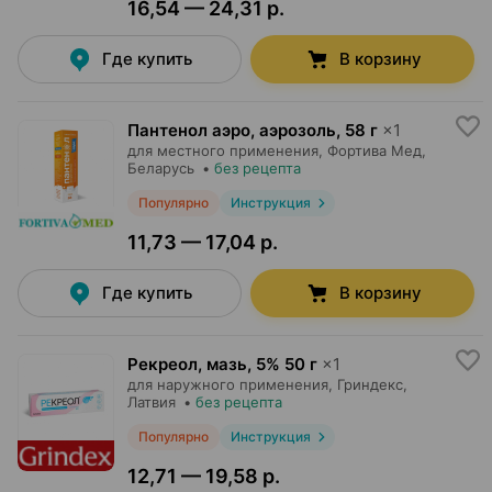
16,54 — 24,31 р.
Где купить
В корзину
Пантенол аэро, аэрозоль
,
58 г
×
1
для местного применения,
Фортива Мед
,
Беларусь
•
без рецепта
Популярно
Инструкция
11,73 — 17,04 р.
Где купить
В корзину
Рекреол, мазь
,
5% 50 г
×
1
для наружного применения,
Гриндекс
,
Латвия
•
без рецепта
Популярно
Инструкция
12,71 — 19,58 р.