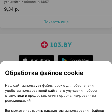
уточняйте
обновл. в 14:57
9,34 р.
Показать еще
Обработка файлов cookie
О проекте
Новости проекта
Наш сайт использует файлы cookie для обеспечения
удобства пользователей сайта, его улучшения, сбора
Размещение рекламы
Медицинский маркетинг
статистики и предоставления персонализированных
Публичный договор
Доставка
рекомендаций.
Пользовательское соглашение
Вы можете настроить параметры использования файлов