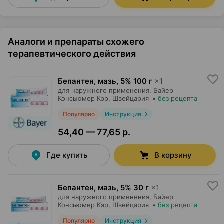
Аналоги и препараты схожего
терапевтического действия
Бепантен, мазь
,
5% 100 г
×
1
для наружного применения,
Байер
Консьюмер Кэр
, Швейцария
•
без рецепта
Популярно
Инструкция
54,40 — 77,65 р.
Где купить
В корзину
Бепантен, мазь
,
5% 30 г
×
1
для наружного применения,
Байер
Консьюмер Кэр
, Швейцария
•
без рецепта
Популярно
Инструкция