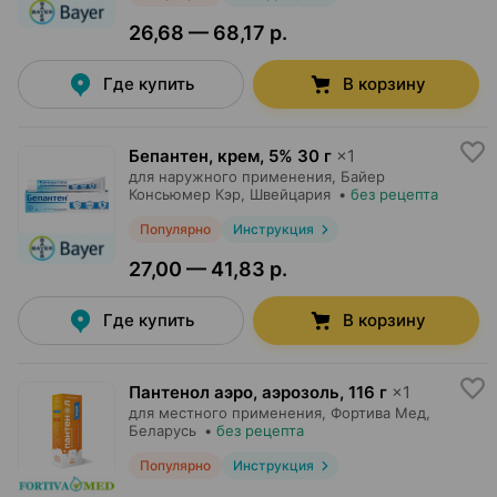
26,68 — 68,17 р.
Где купить
В корзину
Бепантен, крем
,
5% 30 г
×
1
для наружного применения,
Байер
Консьюмер Кэр
, Швейцария
•
без рецепта
Популярно
Инструкция
27,00 — 41,83 р.
Где купить
В корзину
Пантенол аэро, аэрозоль
,
116 г
×
1
для местного применения,
Фортива Мед
,
Беларусь
•
без рецепта
Популярно
Инструкция