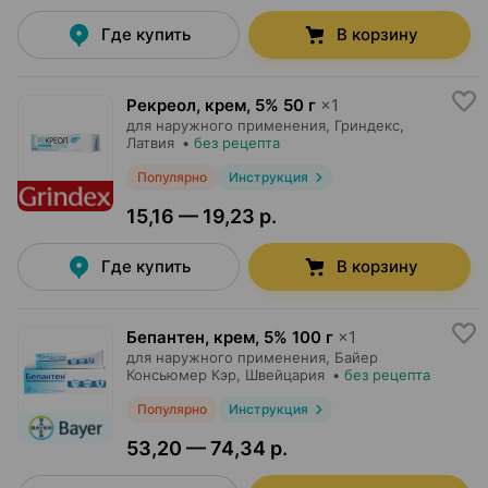
Где купить
В корзину
Рекреол, крем
,
5% 50 г
×
1
для наружного применения,
Гриндекс
,
Латвия
•
без рецепта
Популярно
Инструкция
15,16 — 19,23 р.
Где купить
В корзину
Бепантен, крем
,
5% 100 г
×
1
для наружного применения,
Байер
Консьюмер Кэр
, Швейцария
•
без рецепта
Популярно
Инструкция
53,20 — 74,34 р.