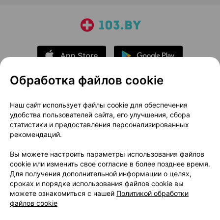
Обработка файлов cookie
О проекте
Новости проекта
Наш сайт использует файлы cookie для обеспечения
удобства пользователей сайта, его улучшения, сбора
Размещение рекламы
Медицинский маркетинг
статистики и предоставления персонализированных
Публичный договор
Доставка
рекомендаций.
Пользовательское соглашение
Вы можете настроить параметры использования файлов
Способы оплаты
Вакансии
Партнеры
cookie или изменить свое согласие в более позднее время.
Написать руководителю 103.by
Для получения дополнительной информации о целях,
сроках и порядке использования файлов cookie вы
Написать в поддержку
можете ознакомиться с нашей
Политикой обработки
Персональные настройки Cookie
файлов cookie
Обработка персональных данных