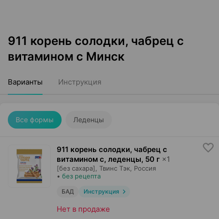
911 корень солодки, чабрец с
витамином с Минск
Варианты
Инструкция
Все формы
Леденцы
911 корень солодки, чабрец с
витамином с, леденцы
,
50 г
×
1
[без сахара],
Твинс Тэк
, Россия
•
без рецепта
БАД
Инструкция
Нет в продаже