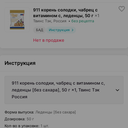
911 корень солодки, чабрец с
витамином с, леденцы
,
50 г
×
1
Твинс Тэк
, Россия
•
без рецепта
БАД
Инструкция
Нет в продаже
Инструкция
911 корень солодки, чабрец с витамином с,
леденцы [без сахара], 50 г ×1, Твинс Тэк
Россия
Форма выпуска
:
Леденцы [без сахара]
Дозировка
:
50 г
Кол-во в упаковке
:
1 шт.