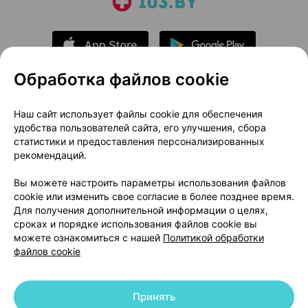
Обработка файлов cookie
О проекте
Новости проекта
Наш сайт использует файлы cookie для обеспечения
удобства пользователей сайта, его улучшения, сбора
Размещение рекламы
Медицинский маркетинг
статистики и предоставления персонализированных
Публичный договор
Доставка
рекомендаций.
Пользовательское соглашение
Вы можете настроить параметры использования файлов
Способы оплаты
Вакансии
Партнеры
cookie или изменить свое согласие в более позднее время.
Написать руководителю 103.by
Для получения дополнительной информации о целях,
сроках и порядке использования файлов cookie вы
Написать в поддержку
можете ознакомиться с нашей
Политикой обработки
Персональные настройки Cookie
файлов cookie
Обработка персональных данных
Принять