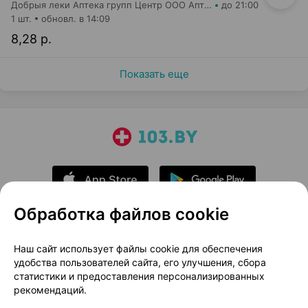
Добрыя леки Аптека групп Центр ООО Аптека №75
до 21:00
1 шт.
обновл. в 14:09
8,28 р.
Показать еще
Обработка файлов cookie
О проекте
Новости проекта
Наш сайт использует файлы cookie для обеспечения
удобства пользователей сайта, его улучшения, сбора
Размещение рекламы
Медицинский маркетинг
статистики и предоставления персонализированных
Публичный договор
Доставка
рекомендаций.
Пользовательское соглашение