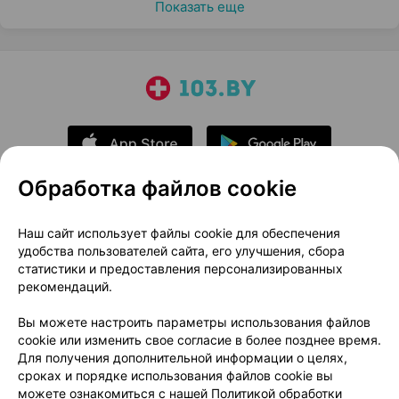
Показать еще
Обработка файлов cookie
О проекте
Новости проекта
Наш сайт использует файлы cookie для обеспечения
удобства пользователей сайта, его улучшения, сбора
Размещение рекламы
Медицинский маркетинг
статистики и предоставления персонализированных
Публичный договор
Доставка
рекомендаций.
Пользовательское соглашение
Вы можете настроить параметры использования файлов
Способы оплаты
Вакансии
Партнеры
cookie или изменить свое согласие в более позднее время.
Написать руководителю 103.by
Для получения дополнительной информации о целях,
сроках и порядке использования файлов cookie вы
Написать в поддержку
можете ознакомиться с нашей
Политикой обработки