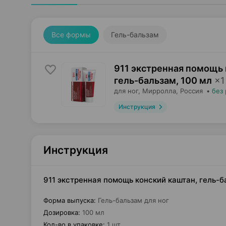
Все формы
Гель-бальзам
911 экстренная помощь 
гель-бальзам
,
100 мл
×
1
для ног,
Мирролла
, Россия
•
без
Инструкция
Инструкция
911 экстренная помощь конский каштан, гель-б
Форма выпуска
:
Гель-бальзам для ног
Дозировка
:
100 мл
Кол-во в упаковке
:
1 шт.