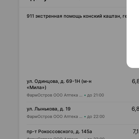
911 экстренная помощь конский каштан, гель-б
6,
ул. Одинцова, д. 69-1Н (м-н
«Мила»)
ФармОстров ООО Аптека №16 на Одинцова
до 21:00
6,
ул. Лынькова, д. 19
ФармОстров ООО Аптека №7 на Лынькова
до 22:00
7,
пр-т Рокоссовского, д. 145а