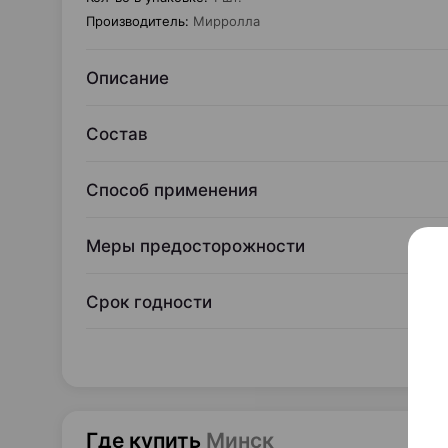
Производитель
:
Мирролла
Описание
Состав
Способ применения
Меры предосторожности
Срок годности
Где купить
Минск