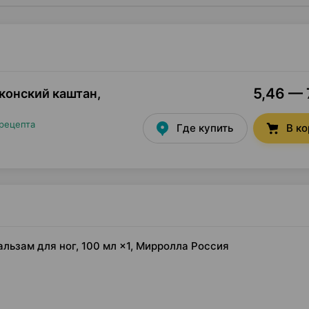
5,46 — 
конский каштан,
 рецепта
Где купить
В к
альзам для ног, 100 мл ×1, Мирролла Россия