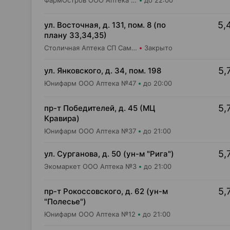
ФармОстров ООО Аптека №9 на Рокоссовского
до 22:00
5,
ул. Восточная, д. 131, пом. 8 (по
плану 33,34,35)
Столичная Аптека СП Самбест ООО Аптека №4
Закрыто
5,
ул. Янковского, д. 34, пом. 198
Юнифарм ООО Аптека №47
до 20:00
5,
пр-т Победителей, д. 45 (МЦ
Кравира)
Юнифарм ООО Аптека №37
до 21:00
5,
ул. Сурганова, д. 50 (ун-м "Рига")
Экомаркет ООО Аптека №3
до 21:00
5,
пр-т Рокоссовского, д. 62 (ун-м
"Полесье")
Юнифарм ООО Аптека №12
до 21:00