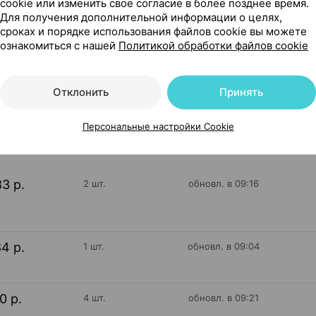
cookie или изменить свое согласие в более позднее время.
Для получения дополнительной информации о целях,
сроках и порядке использования файлов cookie вы можете
альзам для ног, 100 мл ×1, Мирролла Россия
ознакомиться с нашей
Политикой обработки файлов cookie
Отклонить
Принять
79
На карте
Персональные настройки Cookie
83 р.
2 шт.
обновл. в 09:16
84 р.
1 шт.
обновл. в 09:04
10 р.
4 шт.
обновл. в 09:21