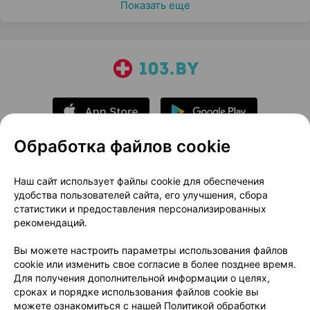
Показать еще
Обработка файлов cookie
О проекте
Новости проекта
Наш сайт использует файлы cookie для обеспечения
удобства пользователей сайта, его улучшения, сбора
Размещение рекламы
Медицинский маркетинг
статистики и предоставления персонализированных
Публичный договор
Доставка
рекомендаций.
Пользовательское соглашение
Вы можете настроить параметры использования файлов
Способы оплаты
Вакансии
Партнеры
cookie или изменить свое согласие в более позднее время.
Написать руководителю 103.by
Для получения дополнительной информации о целях,
сроках и порядке использования файлов cookie вы
Написать в поддержку
можете ознакомиться с нашей
Политикой обработки