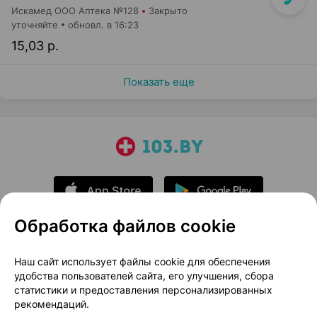
Искамед ООО Аптека №128
Закрыто
уточняйте
обновл. в 16:23
15,03 р.
Показать еще
Обработка файлов cookie
О проекте
Новости проекта
Наш сайт использует файлы cookie для обеспечения
удобства пользователей сайта, его улучшения, сбора
Размещение рекламы
Медицинский маркетинг
статистики и предоставления персонализированных
Публичный договор
Доставка
рекомендаций.