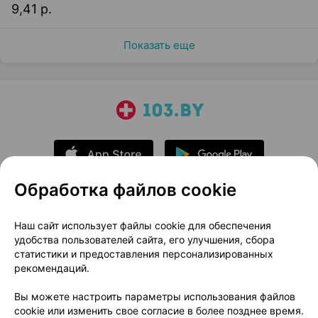
9,41 р.
Показать еще
Обработка файлов cookie
О проекте
Новости проекта
Наш сайт использует файлы cookie для обеспечения
удобства пользователей сайта, его улучшения, сбора
Размещение рекламы
Медицинский маркетинг
статистики и предоставления персонализированных
Публичный договор
Доставка
рекомендаций.
Пользовательское соглашение
Вы можете настроить параметры использования файлов
Способы оплаты
Вакансии
Партнеры
cookie или изменить свое согласие в более позднее время.