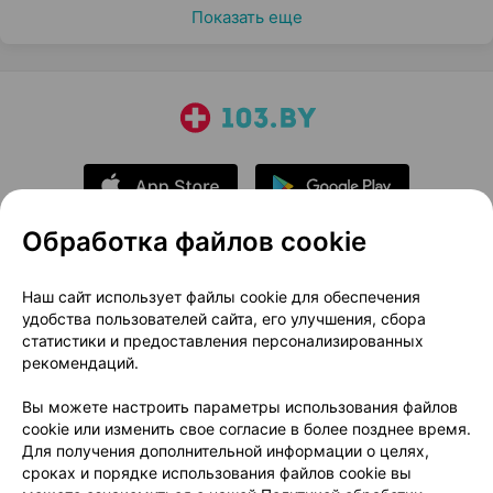
Показать еще
Обработка файлов cookie
О проекте
Новости проекта
Наш сайт использует файлы cookie для обеспечения
удобства пользователей сайта, его улучшения, сбора
Размещение рекламы
Медицинский маркетинг
статистики и предоставления персонализированных
Публичный договор
Доставка
рекомендаций.
Пользовательское соглашение
Вы можете настроить параметры использования файлов
Способы оплаты
Вакансии
Партнеры
cookie или изменить свое согласие в более позднее время.
Написать руководителю 103.by
Для получения дополнительной информации о целях,
сроках и порядке использования файлов cookie вы
Написать в поддержку