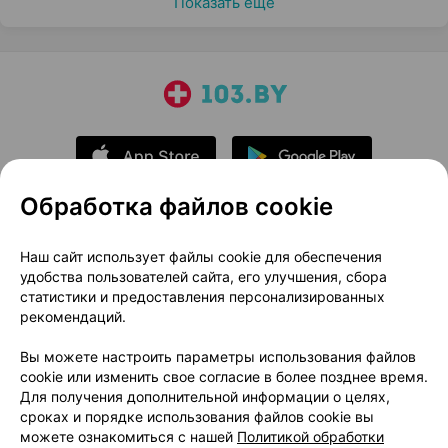
Показать еще
Обработка файлов cookie
О проекте
Новости проекта
Наш сайт использует файлы cookie для обеспечения
удобства пользователей сайта, его улучшения, сбора
Размещение рекламы
Медицинский маркетинг
статистики и предоставления персонализированных
Публичный договор
Доставка
рекомендаций.
Пользовательское соглашение
Вы можете настроить параметры использования файлов
Способы оплаты
Вакансии
Партнеры
cookie или изменить свое согласие в более позднее время.
Написать руководителю 103.by
Для получения дополнительной информации о целях,
сроках и порядке использования файлов cookie вы
Написать в поддержку
можете ознакомиться с нашей
Политикой обработки