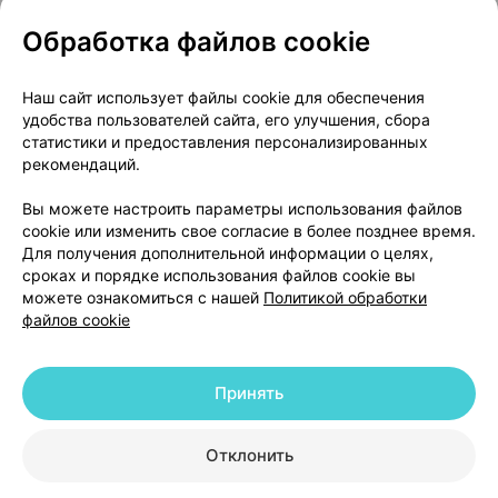
Обработка файлов cookie
О проекте
Новости проекта
Наш сайт использует файлы cookie для обеспечения
удобства пользователей сайта, его улучшения, сбора
Размещение рекламы
Медицинский маркетинг
статистики и предоставления персонализированных
Публичный договор
Доставка
рекомендаций.
Пользовательское соглашение
Вы можете настроить параметры использования файлов
Способы оплаты
Вакансии
Партнеры
cookie или изменить свое согласие в более позднее время.
Написать руководителю 103.by
Для получения дополнительной информации о целях,
сроках и порядке использования файлов cookie вы
Написать в поддержку
можете ознакомиться с нашей
Политикой обработки
Персональные настройки Cookie
файлов cookie
Обработка персональных данных
Принять
© 2026 ООО «Артокс Лаб», УНП 191700409 | 220012, Республика Беларусь,
г. Минск, улица Толбухина, 2, пом. 16 | help@103.by
|
Служба поддержки
+375 291212755
Отклонить