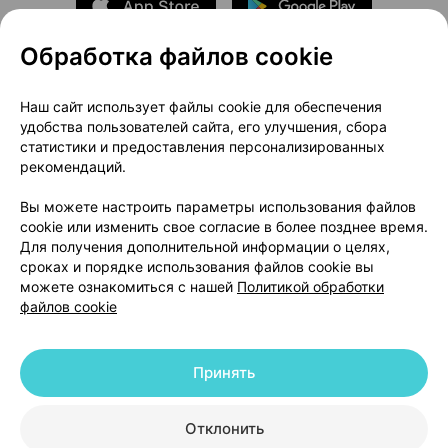
Обработка файлов cookie
О проекте
Новости проекта
Наш сайт использует файлы cookie для обеспечения
удобства пользователей сайта, его улучшения, сбора
Размещение рекламы
Медицинский маркетинг
статистики и предоставления персонализированных
Публичный договор
Доставка
рекомендаций.
Пользовательское соглашение
Вы можете настроить параметры использования файлов
Способы оплаты
Вакансии
Партнеры
cookie или изменить свое согласие в более позднее время.
Написать руководителю 103.by
Для получения дополнительной информации о целях,
сроках и порядке использования файлов cookie вы
Написать в поддержку
можете ознакомиться с нашей
Политикой обработки
Персональные настройки Cookie
файлов cookie
Обработка персональных данных
Принять
© 2026 ООО «Артокс Лаб», УНП 191700409 | 220012, Республика Беларусь,
г. Минск, улица Толбухина, 2, пом. 16 | help@103.by
|
Служба поддержки
+375 291212755
Отклонить