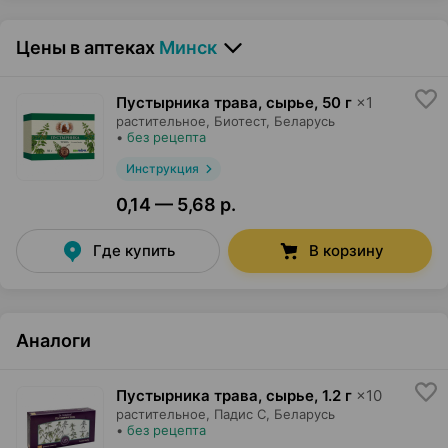
Цены в аптеках
Минск
Пустырника трава, сырье
,
50 г
×
1
растительное,
Биотест
, Беларусь
•
без рецепта
Инструкция
0,14 — 5,68 р.
Где купить
В корзину
Аналоги
Пустырника трава, сырье
,
1.2 г
×
10
растительное,
Падис С
, Беларусь
•
без рецепта