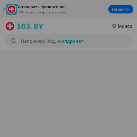
Установить приложение
Перейти
103: поиск лекарств и врачей
Минск
Например: йод
,
милдронат