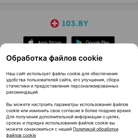
Обработка файлов cookie
О проекте
Новости проекта
Наш сайт использует файлы cookie для обеспечения
удобства пользователей сайта, его улучшения, сбора
Размещение рекламы
Медицинский маркетинг
статистики и предоставления персонализированных
Публичный договор
Доставка
рекомендаций.
Пользовательское соглашение
Вы можете настроить параметры использования файлов
Способы оплаты
Вакансии
Партнеры
cookie или изменить свое согласие в более позднее время.
Написать руководителю 103.by
Для получения дополнительной информации о целях,
сроках и порядке использования файлов cookie вы
Написать в поддержку
можете ознакомиться с нашей
Политикой обработки
Персональные настройки Cookie
файлов cookie