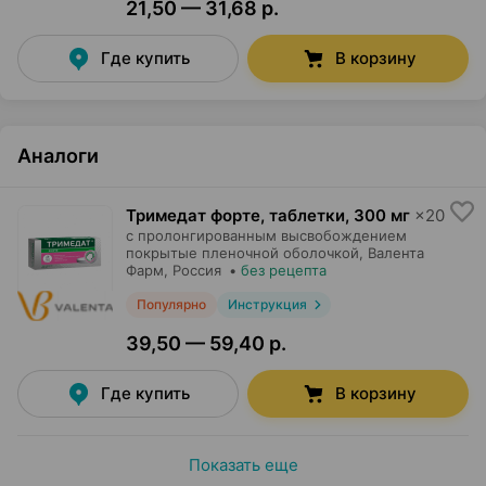
21,50 — 31,68 р.
Где купить
В корзину
Аналоги
Тримедат форте, таблетки
,
300 мг
×
20
с пролонгированным высвобождением
покрытые пленочной оболочкой,
Валента
Фарм
, Россия
•
без рецепта
Популярно
Инструкция
39,50 — 59,40 р.
Где купить
В корзину
Показать еще