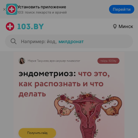
Установить приложение
Перейти
103: поиск лекарств и врачей
Минск
Например: йод
,
милдронат