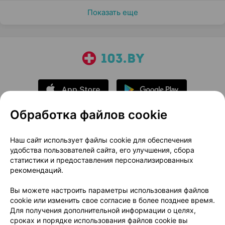
Показать еще
Обработка файлов cookie
О проекте
Новости проекта
Наш сайт использует файлы cookie для обеспечения
удобства пользователей сайта, его улучшения, сбора
Размещение рекламы
Медицинский маркетинг
статистики и предоставления персонализированных
Публичный договор
Доставка
рекомендаций.
Пользовательское соглашение
Вы можете настроить параметры использования файлов
Способы оплаты
Вакансии
Партнеры
cookie или изменить свое согласие в более позднее время.
Написать руководителю 103.by
Для получения дополнительной информации о целях,
сроках и порядке использования файлов cookie вы
Написать в поддержку