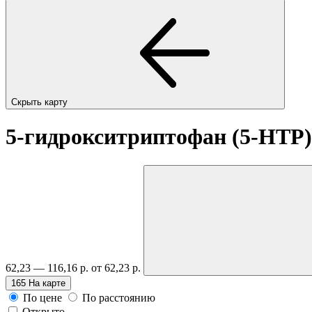
Скрыть карту
5-гидрокситриптофан (5-HTP)
62,23 — 116,16 р.
от 62,23 р.
165
На карте
По цене
По расстоянию
Открыто