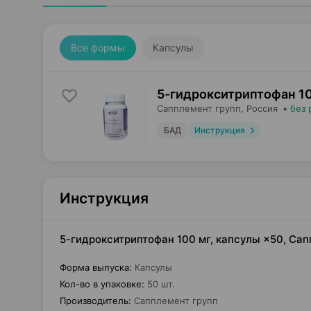
Все формы
Капсулы
5-гидрокситриптофан 10
Сапплемент групп
, Россия
•
без 
БАД
Инструкция
Инструкция
5-гидрокситриптофан 100 мг, капсулы ×50, Са
Форма выпуска
:
Капсулы
Кол-во в упаковке
:
50 шт.
Производитель
:
Сапплемент групп