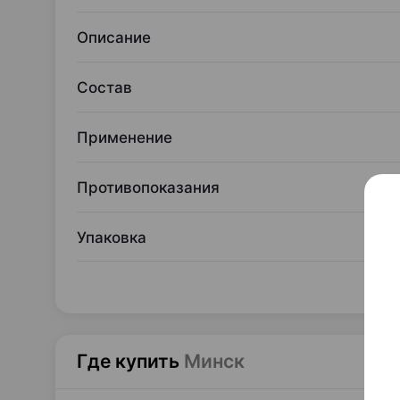
Описание
Состав
Применение
Противопоказания
Упаковка
Где купить
Минск