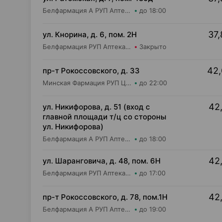
Белфармация А РУП Аптека №59
до 18:00
37,
ул. Кнорина, д. 6, пом. 2Н
Белфармация РУП Аптека №37
Закрыто
42,
пр-т Рокоссовского, д. 33
Минская Фармация РУП Центральная районная аптека №182
до 22:00
42,
ул. Никифорова, д. 51 (вход с
главной площади т/ц со стороны
ул. Никифорова)
Белфармация А РУП Аптека №110
до 18:00
42,
ул. Шаранговича, д. 48, пом. 6Н
Белфармация РУП Аптека №113
до 17:00
42,
пр-т Рокоссовского, д. 78, пом.1Н
Белфармация А РУП Аптека №67
до 19:00